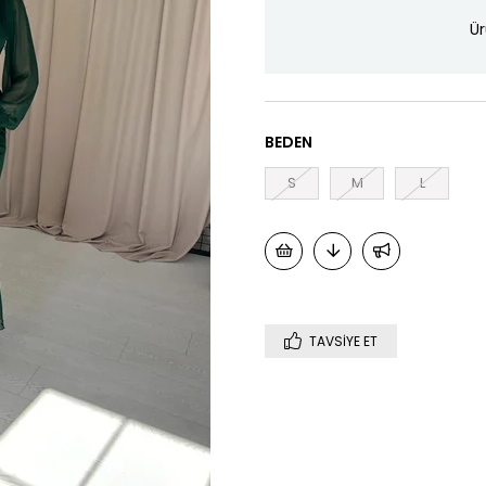
Ür
BEDEN
S
M
L
TAVSIYE ET