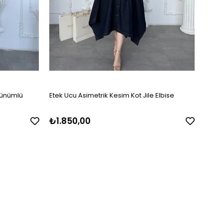
örünümlü
Etek Ucu Asimetrik Kesim Kot Jile Elbise
Omuz 
₺1.850,00
₺1.75