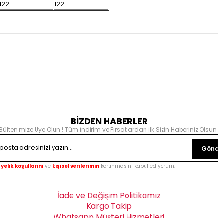
122
122
BİZDEN HABERLER
Bültenimize Üye Olun ! Tüm İndirim ve Fırsatlardan İlk Sizin Haberiniz Olsun 
Gönd
yelik koşullarını
ve
kişisel verilerimin
korunmasını kabul ediyorum.
İade ve Değişim Politikamız
Kargo Takip
Whatsapp Müşteri Hizmetleri