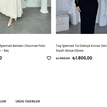
İşlemeli Belden Oturmalı Fisto
Taş İşlemeli Tül Detaylı Korse G
 - Bej
Siyah Abiye Elbise
0
₺1.800,00
₺1.950,00
LERI
ÜRÜN ÖNERILERI