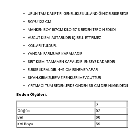
ÜRÜN TAM KALIPTIR. GENELLİKLE KULLANDIĞINIZ ELBİSE BEDE
BOYU 122 CM
MANKEN BOY 167CM KİLO 57 S BEDEN TERCİH EDİLDİ.
VÜCUT KISMI ASTARLIDIR İÇ BELLİ ETTİRMEZ
KOLLARI TÜLDÜR.
YANDAN FARMUAR KAPAMADIR.
SIRT KISMI TAMAMEN KAPALIDIR. ENSEYE KADARDIR
ELBİSE LİKRALIDIR. 4-5 CM ESNEME YAPAR
SİYAH,KIRMIZI,BEYAZ RENKLERİ MEVCUTTUR
YIRTMACI TÜM BEDENLERDE ÖNDEN 35 CM DERİNLİĞİNDEDİ
Beden Ölçüleri:
S
Göğüs
92
Bel
66
Kol Boyu
59