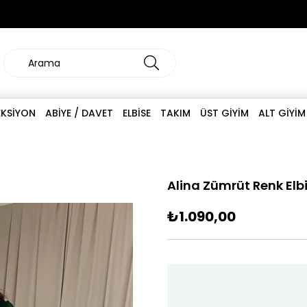
EKSİYON
ABİYE / DAVET
ELBİSE
TAKIM
ÜST GİYİM
ALT GİYİM
Alina Zümrüt Renk Elb
₺1.090,00