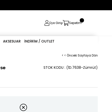
0
Üye Girişi
Sepetim
AKSESUAR
İNDİRİM / OUTLET
< < Önceki Sayfaya Dön
ise
STOK KODU
(1D.7638-Zümrüt)