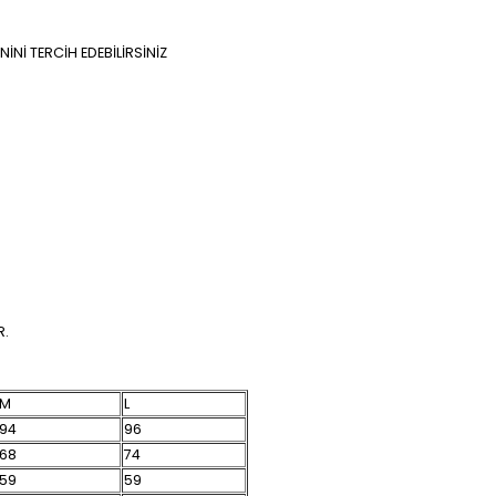
NİNİ TERCİH EDEBİLİRSİNİZ
R.
M
L
94
96
68
74
59
59