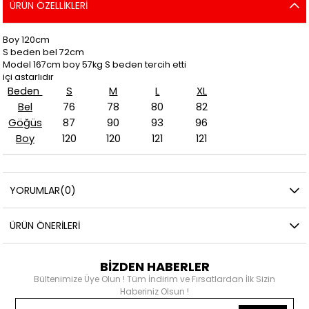
ÜRÜN ÖZELLIKLERI
Boy 120cm
S beden bel 72cm
Model 167cm boy 57kg S beden tercih etti
içi astarlıdır
Beden
S
M
L
XL
Bel
76
78
80
82
Göğüs
87
90
93
96
Boy
120
120
121
121
YORUMLAR
(0)
ÜRÜN ÖNERILERI
BİZDEN HABERLER
Bültenimize Üye Olun ! Tüm İndirim ve Fırsatlardan İlk Sizin
Haberiniz Olsun !