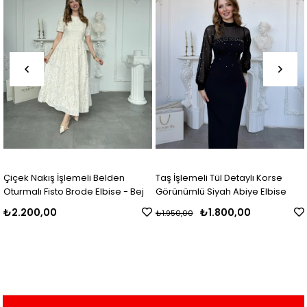
den
Taş İşlemeli Tül Detaylı Korse
Etek Ucu Asimetrik Kesim 
se - Bej
Görünümlü Siyah Abiye Elbise
Elbise
₺1.800,00
₺1.850,00
₺1.950,00