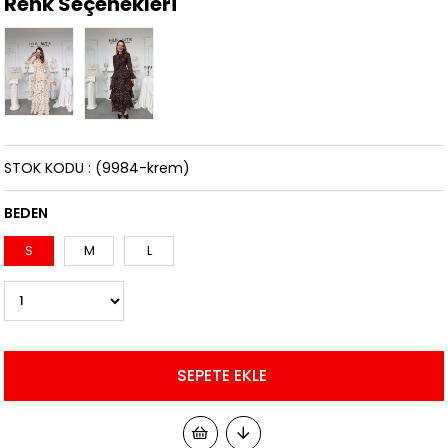
Renk Seçenekleri
STOK KODU
(9984-krem)
BEDEN
S
M
L