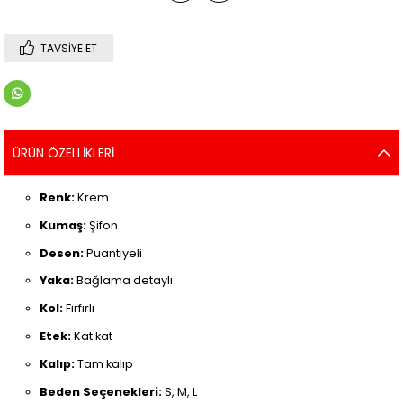
TAVSIYE ET
ÜRÜN ÖZELLIKLERI
Renk:
Krem
Kumaş:
Şifon
Desen:
Puantiyeli
Yaka:
Bağlama detaylı
Kol:
Fırfırlı
Etek:
Kat kat
Kalıp:
Tam kalıp
Beden Seçenekleri:
S, M, L