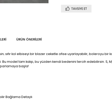
TAVSIYE ET
LERI
ÜRÜN ÖNERILERI
sin; sıfır kol elbiseyi bir blazer ceketle ofise uyarlayabilir, boleroyu bir
u model tam kalıp, bu yüzden kendi bedenini tercih edebilirsin. S, M, 
 parlamaya başla!
bilir Bağlama Detaylı