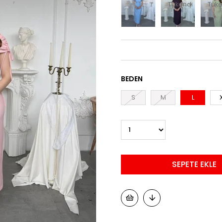
Tükendi
Tüke
BEDEN
S
M
L