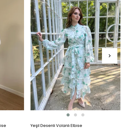
bise
Yeşil Desenli Volanlı Elbise
Kat Ka