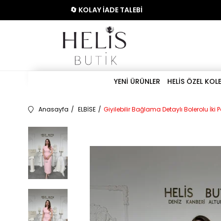
🔄 KOLAY İADE TALEBİ
YENİ ÜRÜNLER
HELİS ÖZEL KOL
Anasayfa
ELBİSE
Giyilebilir Bağlama Detaylı Bolerolu İki 