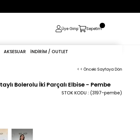
0
Üye Girişi
Sepetim
AKSESUAR
İNDİRİM / OUTLET
< < Önceki Sayfaya Dön
aylı Bolerolu İki Parçalı Elbise - Pembe
STOK KODU
(3197-pembe)