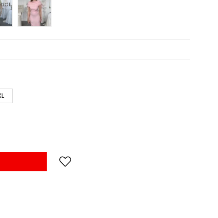
ndi
XL