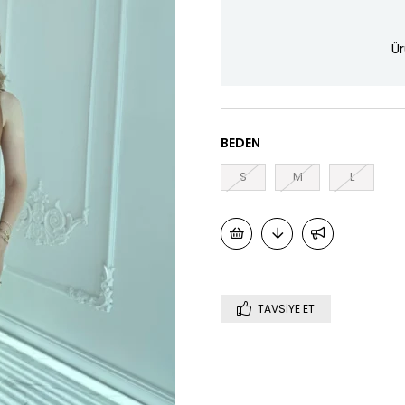
Ür
BEDEN
S
M
L
TAVSIYE ET