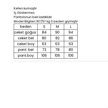
Keten kumaştır
İç Göstermez
Pantolonun beli lastiklidir
Model Bilgileri:167/57 kg S beden giymiştir
beden
S
M
L
ceket göğüs
84
90
94
ceket bel
80
82
86
ceket boy
63
63
63
pant. bel
72
78
80
pant.boy
106
106
106