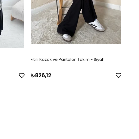
Fitilli Kazak ve Pantolon Takım - Siyah
Fitil
₺826,12
₺99