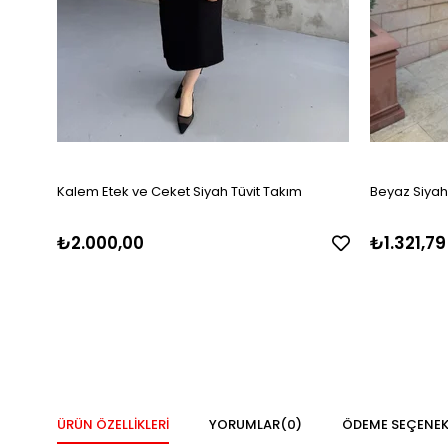
Kalem Etek ve Ceket Siyah Tüvit Takım
Beyaz Siyah P
₺2.000,00
₺1.321,79
ÜRÜN ÖZELLIKLERI
YORUMLAR
(0)
ÖDEME SEÇENEK