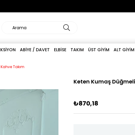
EKSİYON
ABİYE / DAVET
ELBİSE
TAKIM
ÜST GİYİM
ALT GİYİM
 Kahve Takım
Keten Kumaş Düğmeli
₺870,18