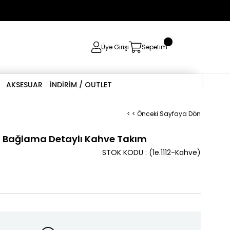
0
Üye Girişi
Sepetim
AKSESUAR
İNDİRİM / OUTLET
< < Önceki Sayfaya Dön
 Bağlama Detaylı Kahve Takım
STOK KODU
(1e.1112-Kahve)