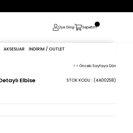
0
Üye Girişi
Sepetim
AKSESUAR
İNDİRİM / OUTLET
< < Önceki Sayfaya Dön
Detaylı Elbise
STOK KODU
(4A00258)