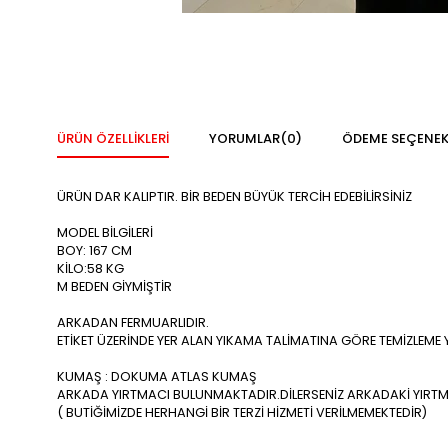
ÜRÜN ÖZELLIKLERI
YORUMLAR
(0)
ÖDEME SEÇENEK
ÜRÜN DAR KALIPTIR. BİR BEDEN BÜYÜK TERCİH EDEBİLİRSİNİZ
MODEL BİLGİLERİ
BOY: 167 CM
KİLO:58 KG
M BEDEN GİYMİŞTİR
ARKADAN FERMUARLIDIR.
ETİKET ÜZERİNDE YER ALAN YIKAMA TALİMATINA GÖRE TEMİZLEME Y
KUMAŞ : DOKUMA ATLAS KUMAŞ
ARKADA YIRTMACI BULUNMAKTADIR.DİLERSENİZ ARKADAKİ YIRTMACI
( BUTİĞİMİZDE HERHANGİ BİR TERZİ HİZMETİ VERİLMEMEKTEDİR)