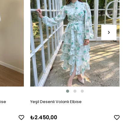
bise
Yeşil Desenli Volanlı Elbise
Kat Ka
₺2.450,00
₺1.8