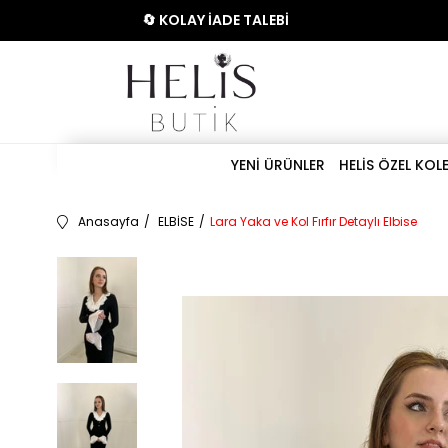
🔄 KOLAY İADE TALEBİ
YENİ ÜRÜNLER
HELİS ÖZEL KOL
Anasayfa
ELBİSE
Lara Yaka ve Kol Fırfır Detaylı Elbise