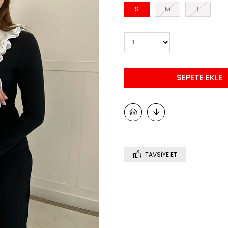
S
M
L
TAVSIYE ET