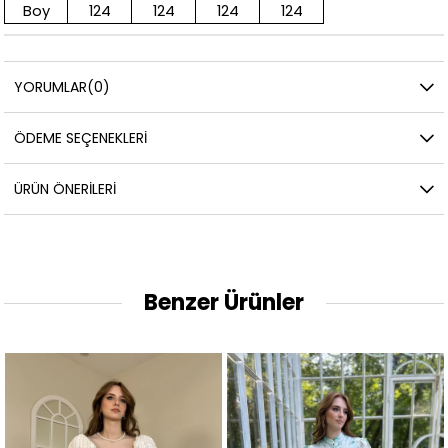
Boy
124
124
124
124
YORUMLAR
(0)
ÖDEME SEÇENEKLERI
ÜRÜN ÖNERILERI
Benzer Ürünler