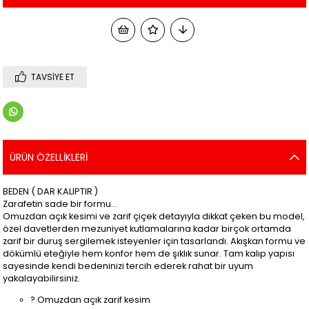
TAVSIYE ET
ÜRÜN ÖZELLIKLERI
BEDEN ( DAR KALIPTIR )
Zarafetin sade bir formu…
Omuzdan açık kesimi ve zarif çiçek detayıyla dikkat çeken bu model,
özel davetlerden mezuniyet kutlamalarına kadar birçok ortamda
zarif bir duruş sergilemek isteyenler için tasarlandı. Akışkan formu ve
dökümlü eteğiyle hem konfor hem de şıklık sunar. Tam kalıp yapısı
sayesinde kendi bedeninizi tercih ederek rahat bir uyum
yakalayabilirsiniz.
? Omuzdan açık zarif kesim