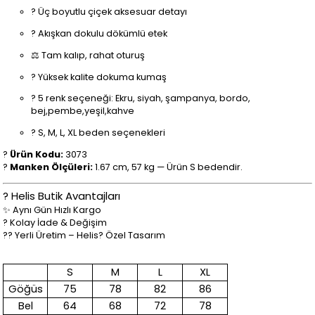
? Üç boyutlu çiçek aksesuar detayı
? Akışkan dokulu dökümlü etek
⚖️ Tam kalıp, rahat oturuş
? Yüksek kalite dokuma kumaş
? 5 renk seçeneği: Ekru, siyah, şampanya, bordo,
bej,pembe,yeşil,kahve
? S, M, L, XL beden seçenekleri
?
Ürün Kodu:
3073
?
Manken Ölçüleri:
1.67 cm, 57 kg — Ürün S bedendir.
?️ Helis Butik Avantajları
✨ Aynı Gün Hızlı Kargo
? Kolay İade & Değişim
?? Yerli Üretim – Helis? Özel Tasarım
S
M
L
XL
Göğüs
75
78
82
86
Bel
64
68
72
78