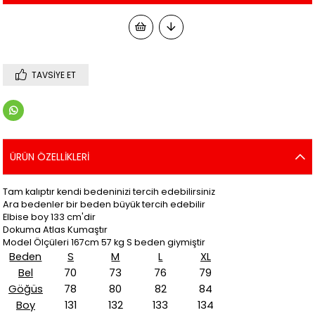
TAVSIYE ET
ÜRÜN ÖZELLIKLERI
Tam kalıptır kendi bedeninizi tercih edebilirsiniz
Ara bedenler bir beden büyük tercih edebilir
Elbise boy 133 cm'dir
Dokuma Atlas Kumaştır
Model Ölçüleri 167cm 57 kg S beden giymiştir
Beden
S
M
L
XL
Bel
70
73
76
79
Göğüs
78
80
82
84
Boy
131
132
133
134