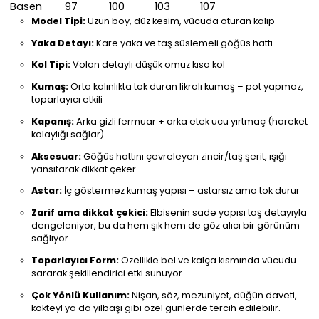
Basen
97
100
103
107
Model Tipi:
Uzun boy, düz kesim, vücuda oturan kalıp
Yaka Detayı:
Kare yaka ve taş süslemeli göğüs hattı
Kol Tipi:
Volan detaylı düşük omuz kısa kol
Kumaş:
Orta kalınlıkta tok duran likralı kumaş – pot yapmaz,
toparlayıcı etkili
Kapanış:
Arka gizli fermuar + arka etek ucu yırtmaç (hareket
kolaylığı sağlar)
Aksesuar:
Göğüs hattını çevreleyen zincir/taş şerit, ışığı
yansıtarak dikkat çeker
Astar:
İç göstermez kumaş yapısı – astarsız ama tok durur
Zarif ama dikkat çekici:
Elbisenin sade yapısı taş detayıyla
dengeleniyor, bu da hem şık hem de göz alıcı bir görünüm
sağlıyor.
Toparlayıcı Form:
Özellikle bel ve kalça kısmında vücudu
sararak şekillendirici etki sunuyor.
Çok Yönlü Kullanım:
Nişan, söz, mezuniyet, düğün daveti,
kokteyl ya da yılbaşı gibi özel günlerde tercih edilebilir.