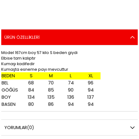
ÜRÜN ÖZELLIKLERI
Model 167cm boy 57 kilo S beden giydi
Elbise tam kalıptır
Kumaşı kadifedir
Kumaşta esneme payı mevcuttur
BEDEN
S
M
L
XL
BEL
68
70
74
96
GÖĞÜS
84
85
90
94
BOY
134
135
136
137
BASEN
80
86
94
94
YORUMLAR
(0)