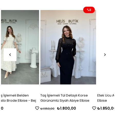
%8
Taş İşlemeli Tül Detaylı Korse
Etek Ucu Asimetrik Kesim Kot Jil
Görünümlü Siyah Abiye Elbise
Elbise
₺1.800,00
₺1.850,00
₺1.950,00