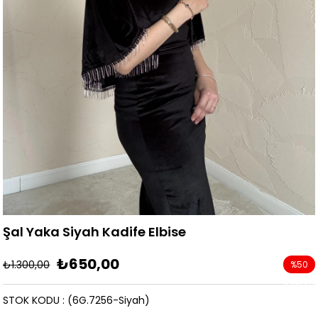
Şal Yaka Siyah Kadife Elbise
₺650,00
₺1.300,00
%
50
İndirim
STOK KODU
(6G.7256-Siyah)