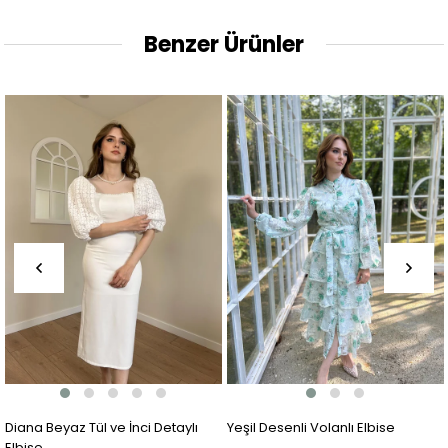
Benzer Ürünler
Diana Beyaz Tül ve İnci Detaylı
Yeşil Desenli Volanlı Elbise
Elbise