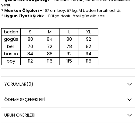
yeşil.
?
Manken Ölçüleri
– 167 cm boy, 57 kg, M beden tercih edildi.
?
Uygun Fiyatlı Şıklık
– Bütçe dostu özel gün elbisesi.
beden
S
M
L
XL
göğüs
80
84
88
92
bel
70
72
78
82
basen
84
88
92
94
boy
112
115
115
115
YORUMLAR
(0)
ÖDEME SEÇENEKLERI
ÜRÜN ÖNERILERI