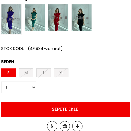
Tükendi
Tükendi
Tükendi
STOK KODU
(4F.934-zümrüt)
BEDEN
S
M
L
XL