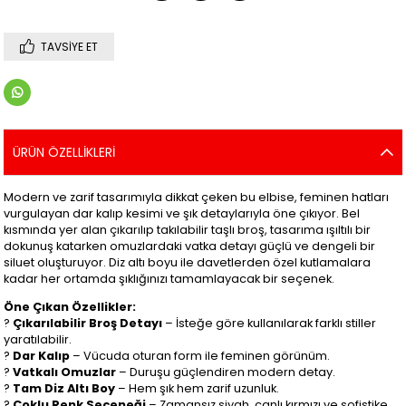
TAVSIYE ET
ÜRÜN ÖZELLIKLERI
Modern ve zarif tasarımıyla dikkat çeken bu elbise, feminen hatları
vurgulayan dar kalıp kesimi ve şık detaylarıyla öne çıkıyor. Bel
kısmında yer alan çıkarılıp takılabilir taşlı broş, tasarıma ışıltılı bir
dokunuş katarken omuzlardaki vatka detayı güçlü ve dengeli bir
siluet oluşturuyor. Diz altı boyu ile davetlerden özel kutlamalara
kadar her ortamda şıklığınızı tamamlayacak bir seçenek.
Öne Çıkan Özellikler:
?
Çıkarılabilir Broş Detayı
– İsteğe göre kullanılarak farklı stiller
yaratılabilir.
?
Dar Kalıp
– Vücuda oturan form ile feminen görünüm.
?
Vatkalı Omuzlar
– Duruşu güçlendiren modern detay.
?
Tam Diz Altı Boy
– Hem şık hem zarif uzunluk.
?
Çoklu Renk Seçeneği
– Zamansız siyah, canlı kırmızı ve sofistike