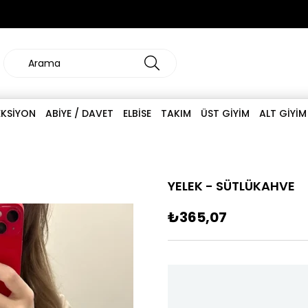
EKSİYON
ABİYE / DAVET
ELBİSE
TAKIM
ÜST GİYİM
ALT GİYİM
YELEK - SÜTLÜKAHVE
₺365,07