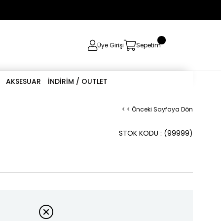
0
Üye Girişi
Sepetim
AKSESUAR
İNDİRİM / OUTLET
< < Önceki Sayfaya Dön
STOK KODU
(99999)