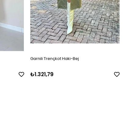
Garnili Trençkot Haki-Bej
Tül ve
₺1.321,79
₺75