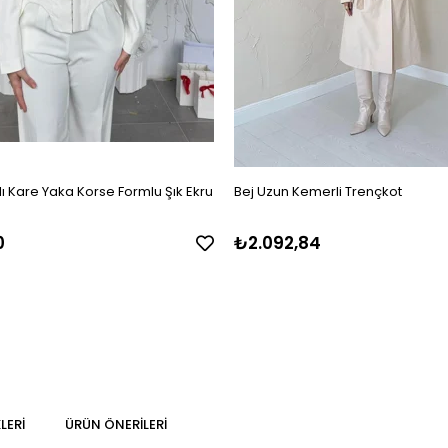
ı Kare Yaka Korse Formlu Şık Ekru
Bej Uzun Kemerli Trençkot
0
₺2.092,84
LERI
ÜRÜN ÖNERILERI