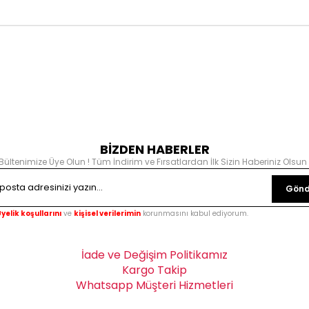
BİZDEN HABERLER
Bültenimize Üye Olun ! Tüm İndirim ve Fırsatlardan İlk Sizin Haberiniz Olsun 
Gönd
yelik koşullarını
ve
kişisel verilerimin
korunmasını kabul ediyorum.
İade ve Değişim Politikamız
Kargo Takip
Whatsapp Müşteri Hizmetleri